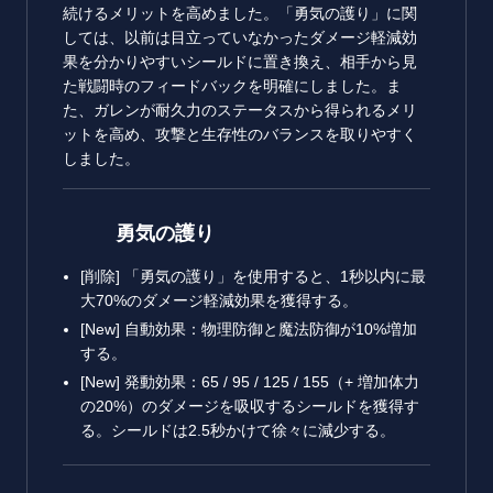
続けるメリットを高めました。「勇気の護り」に関
しては、以前は目立っていなかったダメージ軽減効
果を分かりやすいシールドに置き換え、相手から見
た戦闘時のフィードバックを明確にしました。ま
た、ガレンが耐久力のステータスから得られるメリ
ットを高め、攻撃と生存性のバランスを取りやすく
しました。
勇気の護り
[削除] 「勇気の護り」を使用すると、1秒以内に最
大70%のダメージ軽減効果を獲得する。
[New] 自動効果：物理防御と魔法防御が10%増加
する。
[New] 発動効果：65 / 95 / 125 / 155（+ 増加体力
の20%）のダメージを吸収するシールドを獲得す
る。シールドは2.5秒かけて徐々に減少する。