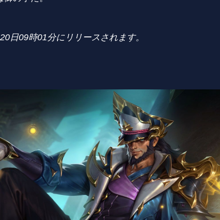
20
日
09
時
01
分にリリースされます。