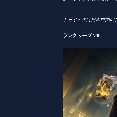
トゥイッチは日本時間
4
月
ランク シーズン9