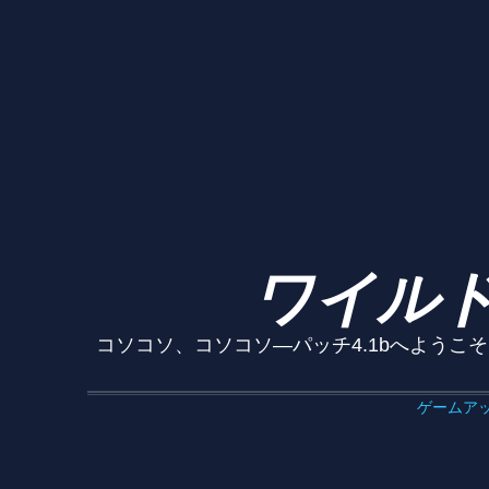
ワイルド
コソコソ、コソコソ—パッチ4.1bへようこそ！
ゲームア