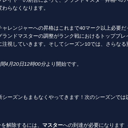
プレイヤーの割合によって、グランドマスター昇格への
変わらなくなります。
チャレンジャーへの昇格はこれまで40マーク以上必要だ
グランドマスターの調整がランク戦におけるトッププレ
に注視していきます。そしてシーズン10では、さらなる
間
4
月
20
日
12
時
00
分
より開始です。
新シーズンもまもなくやってきます！次のシーズンでは
ーを解除するには、
マスター
への到達が必要になります