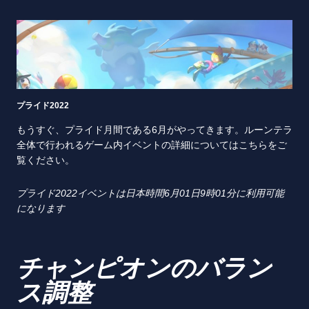
プライド2022
もうすぐ、プライド月間である6月がやってきます。ルーンテラ
全体で行われるゲーム内イベントの詳細についてはこちらをご
覧ください。
プライド
2022
イベントは日本時間
6
月
01
日
9
時
01
分に利用可能
になります
チャンピオンのバラン
ス調整