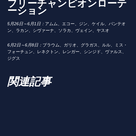
フリーチャンピオンローテ
ーション
5
月
26
日～
6
月
1
日：
アムム、エコー、ジン、ケイル、パンテオ
ン、ラカン、シヴァーナ、ソラカ、ヴェイン、ヤスオ
6
月
2
日～
6
月
8
日：
ブラウム、ガリオ、グラガス、ルル、ミス・
フォーチュン、レネクトン、レンガー、シンジド、ヴァルス、
ジグス
関連記事