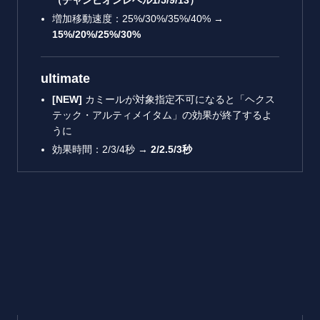
（チャンピオンレベル
1/5/9/13
）
増加移動速度：25%/30%/35%/40% →
15%/20%/25%/30%
ultimate
[NEW]
カミールが対象指定不可になると「ヘクス
テック・アルティメイタム」の効果が終了するよ
うに
効果時間：2/3/4秒 →
2/2.5/3
秒