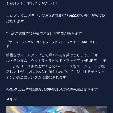
をぜひとも共有してください！*
エレメンタルドラゴンは日本時間
5
月
26
日
09
時
01
分に利用可能
になります
*
一部の地域では利用できない可能性があります
「オール・ランダム・ウルトラ・ラピッド・ファイア（ARURF）」モー
ド
親指をウォームアップして輝くへらを掲げましょう。「オー
ル・ランダム・ウルトラ・ラピッド・ファイア（ARURF）」モ
ードがリリースされます！このハイペースなゲームモードが復
活しますが、少しひねりが加えられていて…使用するチャンピ
オンが完全にランダムに選択されます！
ARURF
は日本時間
6
月
3
日
09
時
01
分に利用可能になります
スキン