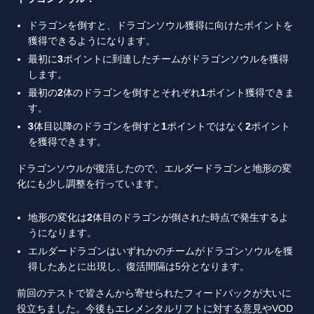
ドラゴンを倒すと、ドラゴンソウル獲得に向けたポイントを
獲得できるようになります。
最初に
3
ポイントに到達したチームがドラゴンソウルを獲得
します。
最初の
2
体のドラゴンを倒すとそれぞれ
1
ポイント獲得できま
す。
3
体目以降のドラゴンを倒すと
1
ポイントではなく
2
ポイント
を獲得できます。
ドラゴンソウルが復活したので、エルダードラゴンと地形の変
化にも少し調整を行っています。
地形の変化は
2
体目のドラゴンが倒された時点で発生するよ
うになります。
エルダードラゴンはいずれかのチームがドラゴンソウルを獲
得したあとに出現し、復活間隔は5分となります。
前回のテストで皆さんから寄せられたフィードバックが大いに
役立ちました。今後もエレメンタルリフトに対する意見やVOD