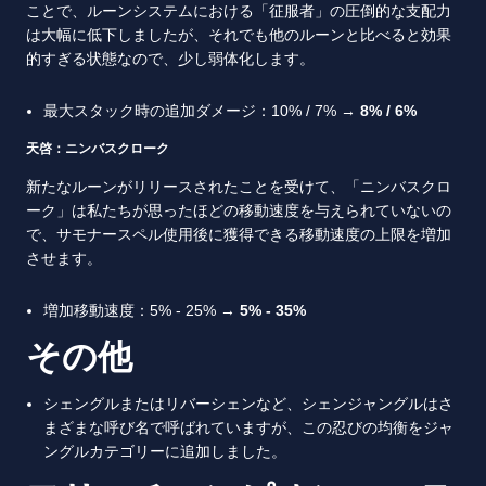
ことで、ルーンシステムにおける「征服者」の圧倒的な支配力
は大幅に低下しましたが、それでも他のルーンと比べると効果
的すぎる状態なので、少し弱体化します。
最大スタック時の追加ダメージ：10% / 7% →
8% / 6%
天啓：ニンバスクローク
新たなルーンがリリースされたことを受けて、「ニンバスクロ
ーク」は私たちが思ったほどの移動速度を与えられていないの
で、サモナースペル使用後に獲得できる移動速度の上限を増加
させます。
増加移動速度：5% - 25% →
5% - 35%
その他
シェングルまたはリバーシェンなど、シェンジャングルはさ
まざまな呼び名で呼ばれていますが、この忍びの均衡をジャ
ングルカテゴリーに追加しました。