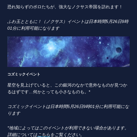
恐れ知らずのポロたちが、強大なノクサス帝国を訪れます！
ふわ玉とともに！（ノクサス）イベントは日本時間
5
月
26
日
9
時
01
分に利用可能になります
コズミックイベント
星空を見上げていると、この銀河のなかで意外なものが見つか
るはずです…何かとっても小さなものも。*
コズミックイベントは日本時間
5
月
26
日
9
時
01
分に利用可能にな
ります
*
地域によってはこのイベントが利用できない場合があります。
詳細については
こちら
をご覧ください。