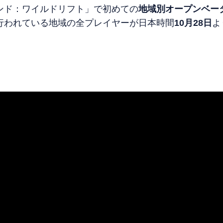
ンド：ワイルドリフト」で初めての
地域別オープンベー
行われている地域の全プレイヤーが日本時間
10
月
28
日
よ
！