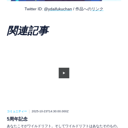
Twitter ID:
@ydaifukuchan
/ 作品への
リンク
関連記事
コミュニティー
2025-10-23T14:30:00.000Z
コミ
5周年記念
ソ
あなたこそがワイルドリフト。そしてワイルドリフトはあなたそのもの。
ファ