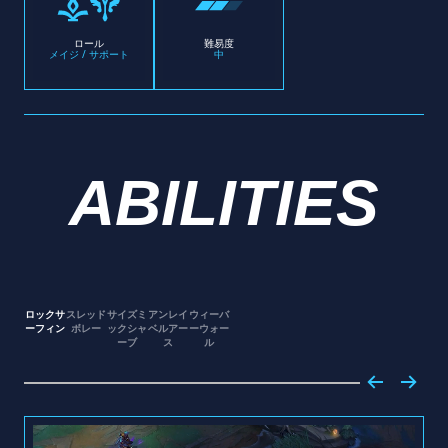
ロール
難易度
メイジ / サポート
中
ABILITIES
ロックサ
スレッド
サイズミ
アンレイ
ウィーバ
ーフィン
ボレー
ックシャ
ベルアー
ーウォー
ーブ
ス
ル