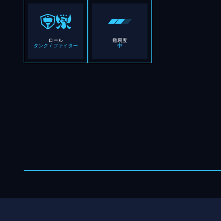
ロール
難易度
タンク / ファイター
中