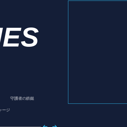
IES
守護者の鉄鎚
ャージ