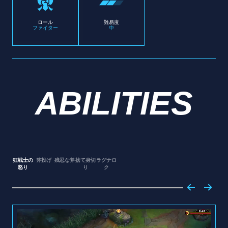
ロール
難易度
ファイター
中
ABILITIES
狂戦士の
斧投げ
残忍な斧
捨て身切
ラグナロ
怒り
り
ク