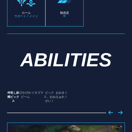
ロール
難易度
サポート / メイジ
中
ABILITIES
仲良し妖
ぴかぴか
イタズラ
ピック
おおきく
精ピック
ビーム
ス、おね
なぁれ！
ス
がい！