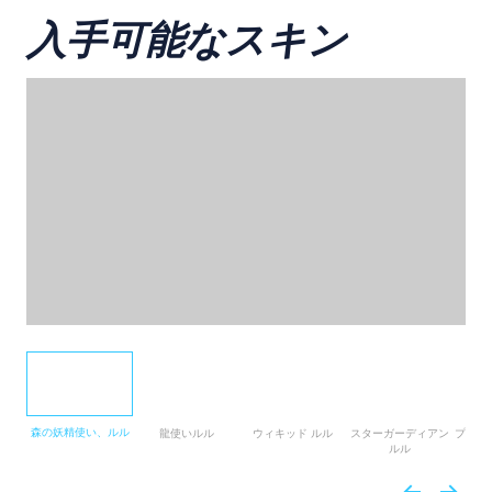
入手可能なスキン
森の妖精使い、ルル
龍使いルル
ウィキッド ルル
スターガーディアン
プール
ルル