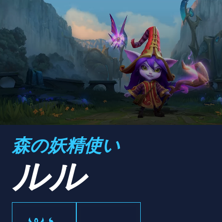
森の妖精使い
ルル