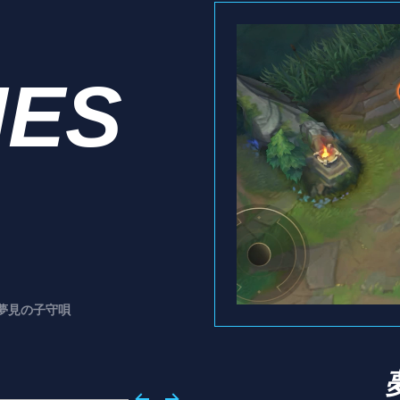
IES
夢見の子守唄