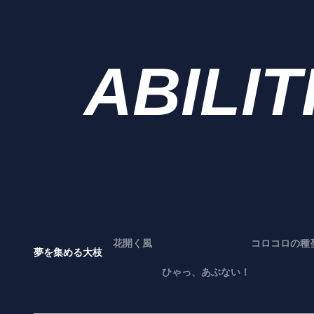
ABILIT
花開く風
コロコロの種
夢を集める大枝
ひゃっ、あぶない！