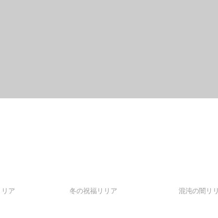
リリア
冬の祝福リリア
混沌の闇リ