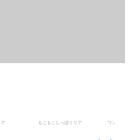
リア
もこもこしっぽリリア
ワンダータウン