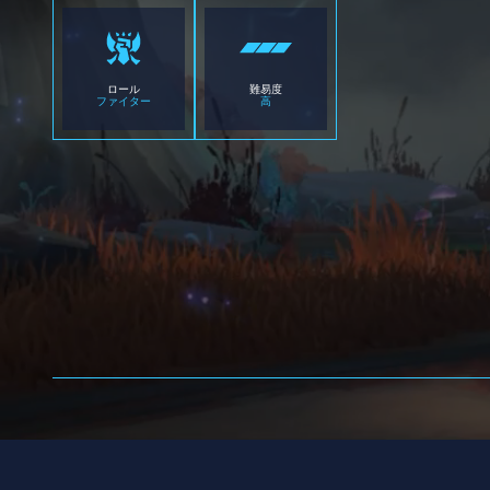
ロール
難易度
ファイター
高