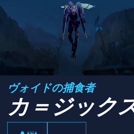
ヴォイドの捕食者
カ＝ジック