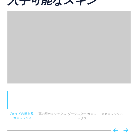
入手可能なスキン
ヴォイドの捕食者、
死の華カ＝ジックス
ダークスター カ＝ジ
メカ＝ジックス
夢
カ＝ジックス
ックス