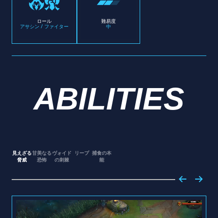
ロール
難易度
アサシン / ファイター
中
ABILITIES
見えざる
甘美なる
ヴォイド
リープ
捕食の本
脅威
恐怖
の刺棘
能