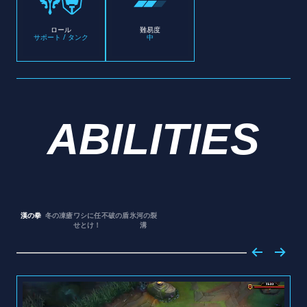
ロール
難易度
サポート / タンク
中
ABILITIES
漢の拳
冬の凍瘡
ワシに任
不破の盾
氷河の裂
せとけ！
溝