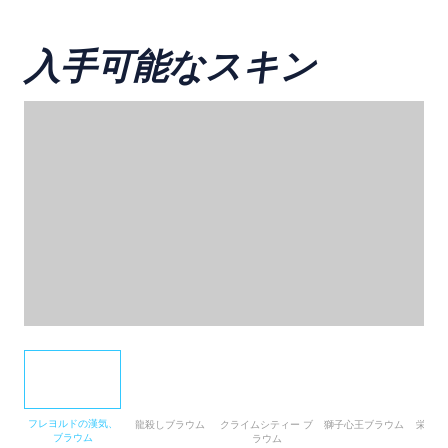
入手可能なスキン
フレヨルドの漢気、
龍殺しブラウム
クライムシティー ブ
獅子心王ブラウム
栄誉の
ブラウム
ラウム