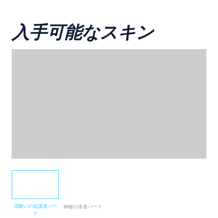
入手可能なスキン
流離いの庇護者バー
神秘の使者バード
ド