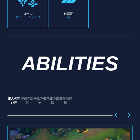
ロール
難易度
サポート / メイジ
高
ABILITIES
旅人の呼
宇宙の法
回復の遺
精霊の旅
運命の調
び声
則
物
路
律