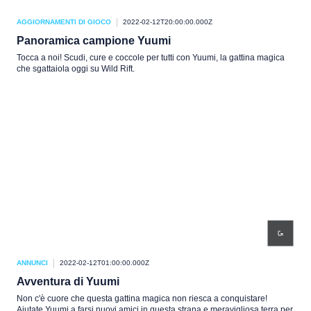
AGGIORNAMENTI DI GIOCO
2022-02-12T20:00:00.000Z
Panoramica campione Yuumi
Tocca a noi! Scudi, cure e coccole per tutti con Yuumi, la gattina magica
che sgattaiola oggi su Wild Rift.
ANNUNCI
2022-02-12T01:00:00.000Z
Avventura di Yuumi
Non c'è cuore che questa gattina magica non riesca a conquistare!
Aiutate Yuumi a farsi nuovi amici in questa strana e meravigliosa terra per