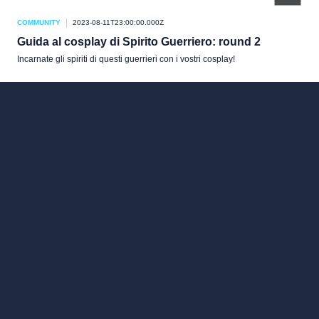
COMMUNITY
2023-08-11T23:00:00.000Z
Guida al cosplay di Spirito Guerriero: round 2
Incarnate gli spiriti di questi guerrieri con i vostri cosplay!