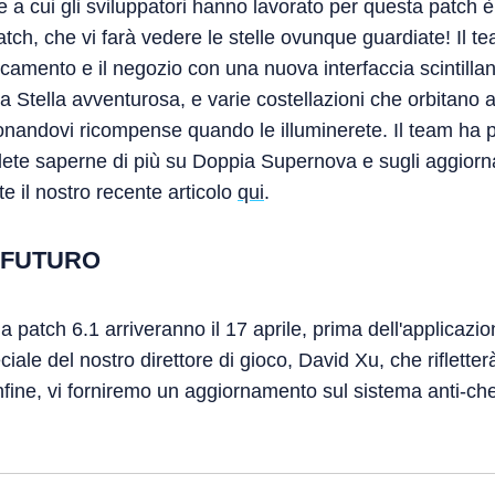
 a cui gli sviluppatori hanno lavorato per questa patch 
ch, che vi farà vedere le stelle ovunque guardiate! Il t
icamento e il negozio con una nuova interfaccia scintillan
e la Stella avventurosa, e varie costellazioni che orbitano a
onandovi ricompense quando le illuminerete. Il team ha p
lete saperne di più su Doppia Supernova e sugli aggiorna
e il nostro recente articolo
qui
.
 FUTURO
patch 6.1 arriveranno il 17 aprile, prima dell'applicazion
ciale del nostro direttore di gioco, David Xu, che rifletter
ine, vi forniremo un aggiornamento sul sistema anti-chea