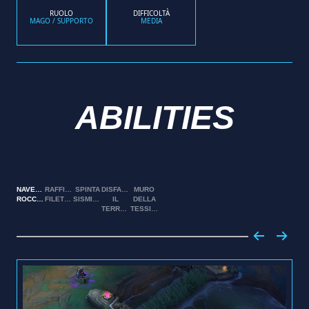
RUOLO
DIFFICOLTÀ
MAGO / SUPPORTO
MEDIA
ABILITIES
NAVETTA
RAFFICA
SPINTA
DISFARE
MURO
ROCCIOSA
FILETTATA
SISMICA
IL
DELLA
TERRENO
TESSITRICE