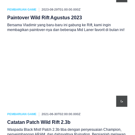
PEMBARUAN GAME
2023-08-29T01:00:00.000Z
Paintover Wild Rift Agustus 2023
Bersama Vladimir yang baru-baru ini gabung ke Rift, kami ingin
membagikan paintover-nya dan beberapa Mid Laner favorit di bulan ini!
PEMBARUAN GAME
2021-06-30T02:00:00.000Z
Catatan Patch Wild Rift 2.3b
Waspada Black Mist! Patch 2.3b tiba dengan penyesuaian Champion,
penyeimbangan ARAM, dan dahsyatnya Ruination. Bersiaplah melawan