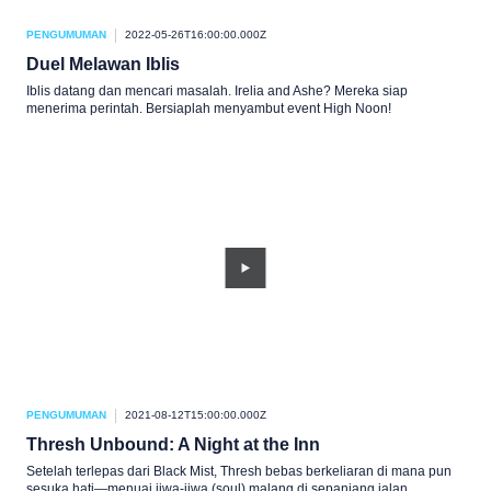
PENGUMUMAN
2022-05-26T16:00:00.000Z
Duel Melawan Iblis
Iblis datang dan mencari masalah. Irelia and Ashe? Mereka siap
menerima perintah. Bersiaplah menyambut event High Noon!
PENGUMUMAN
2021-08-12T15:00:00.000Z
Thresh Unbound: A Night at the Inn
Setelah terlepas dari Black Mist, Thresh bebas berkeliaran di mana pun
sesuka hati—menuai jiwa-jiwa (soul) malang di sepanjang jalan.