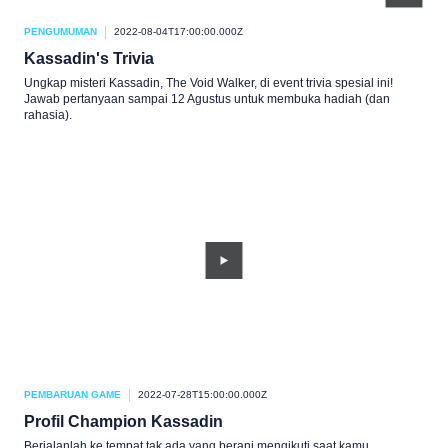
PENGUMUMAN
2022-08-04T17:00:00.000Z
Kassadin's Trivia
Ungkap misteri Kassadin, The Void Walker, di event trivia spesial ini!
Jawab pertanyaan sampai 12 Agustus untuk membuka hadiah (dan
rahasia).
PEMBARUAN GAME
2022-07-28T15:00:00.000Z
Profil Champion Kassadin
Berjalanlah ke tempat tak ada yang berani mengikuti saat kamu