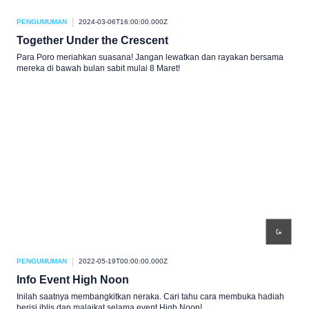
PENGUMUMAN
2024-03-06T16:00:00.000Z
Together Under the Crescent
Para Poro meriahkan suasana! Jangan lewatkan dan rayakan bersama
mereka di bawah bulan sabit mulai 8 Maret!
PENGUMUMAN
2022-05-19T00:00:00.000Z
Info Event High Noon
Inilah saatnya membangkitkan neraka. Cari tahu cara membuka hadiah
berisi iblis dan malaikat selama event High Noon!