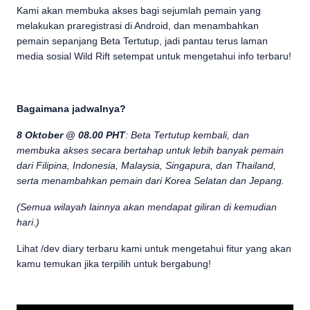
Kami akan membuka akses bagi sejumlah pemain yang
melakukan praregistrasi di Android, dan menambahkan
pemain sepanjang Beta Tertutup, jadi pantau terus laman
media sosial Wild Rift setempat untuk mengetahui info terbaru!
Bagaimana jadwalnya?
8 Oktober @ 08.00
PHT
: Beta Tertutup kembali, dan
membuka akses secara bertahap untuk lebih banyak pemain
dari Filipina, Indonesia, Malaysia, Singapura, dan Thailand,
serta menambahkan pemain dari Korea Selatan dan Jepang.
(Semua wilayah lainnya akan mendapat giliran di kemudian
hari.)
Lihat /dev diary terbaru kami untuk mengetahui fitur yang akan
kamu temukan jika terpilih untuk bergabung!