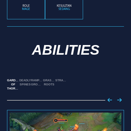
ROLE
KESULITAN
MAGE
SEDANG
ABILITIES
GARDEN
DEADLY
RAMPANT
GRASPING
STRANGLETHORNS
OF
SPINES
GROWTH
ROOTS
THORNS