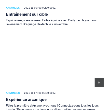
ANNONCES
2021-11-09T00:00:00.000Z
Entraînement sur cible
Esprit acéré, visée acérée. Faites équipe avec Caitlyn et Jayce dans
l'événement Braquage Hextech le 9 novembre !
ANNONCES
2021-11-07T00:00:00.000Z
Expérience arcanique
Fêtez la première d'Arcane avec nous ! Connectez-vous tous les jours
lors de l'Expérience arcanique pour déverrouiller des récompenses