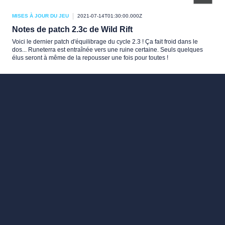
MISES À JOUR DU JEU
2021-07-14T01:30:00.000Z
Notes de patch 2.3c de Wild Rift
Voici le dernier patch d'équilibrage du cycle 2.3 ! Ça fait froid dans le
dos... Runeterra est entraînée vers une ruine certaine. Seuls quelques
élus seront à même de la repousser une fois pour toutes !