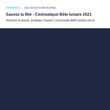
ANNONCES
2021-02-02T13:00:00.000Z
Sauvez la fête - Cinématique Bête lunaire 2021
Honorez le passé, protégez l'avenir. L'escouade Bête lunaire est là.