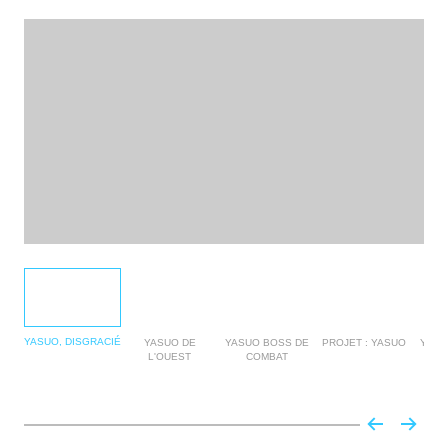
YASUO, DISGRACIÉ
YASUO DE
YASUO BOSS DE
PROJET : YASUO
YASU
L'OUEST
COMBAT