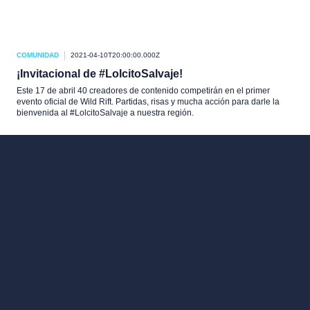
COMUNIDAD
2021-04-10T20:00:00.000Z
¡Invitacional de #LolcitoSalvaje!
Este 17 de abril 40 creadores de contenido competirán en el primer
evento oficial de Wild Rift. Partidas, risas y mucha acción para darle la
bienvenida al #LolcitoSalvaje a nuestra región.