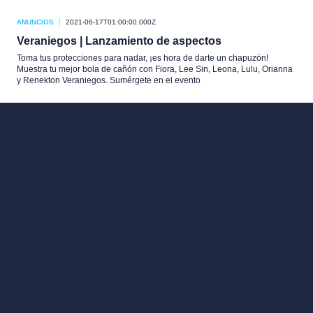
ANUNCIOS
2021-06-17T01:00:00.000Z
Veraniegos | Lanzamiento de aspectos
Toma tus protecciones para nadar, ¡es hora de darte un chapuzón!
Muestra tu mejor bola de cañón con Fiora, Lee Sin, Leona, Lulu, Orianna
y Renekton Veraniegos. Sumérgete en el evento