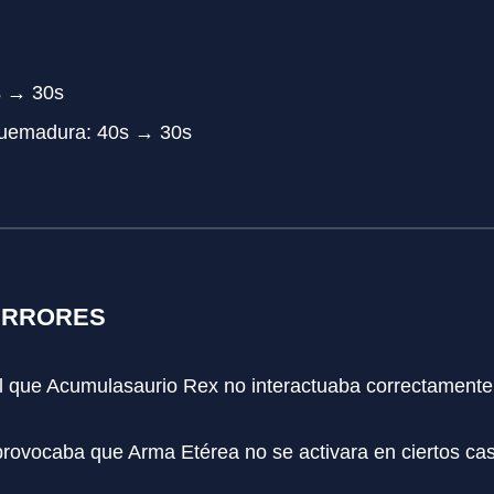
s → 30s
Quemadura: 40s → 30s
ERRORES
l que Acumulasaurio Rex no interactuaba correctamente 
rovocaba que Arma Etérea no se activara en ciertos ca