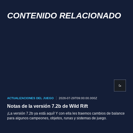
CONTENIDO RELACIONADO
ACTUALIZACIONES DEL JUEGO
2026-07-29T09:00:00.000Z
ACT
Notas de la versión 7.2b de Wild Rift
Not
¡La versión 7.2b ya está aquí! Y con ella les traemos cambios de balance
¡La 
para algunos campeones, objetos, runas y sistemas de juego.
para
sel
darl