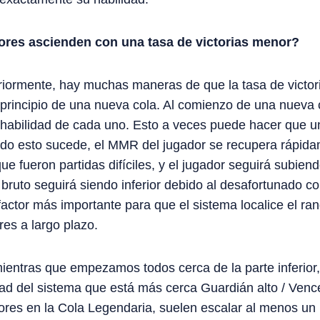
ores ascienden con una tasa de victorias menor?
rmente, hay muchas maneras de que la tasa de victor
l principio de una nueva cola. Al comienzo de una nueva
 habilidad de cada uno. Esto a veces puede hacer que 
ando esto sucede, el MMR del jugador se recupera rápid
e fueron partidas difíciles, y el jugador seguirá subien
 bruto seguirá siendo inferior debido al desafortunado c
 factor más importante para que el sistema localice el ra
es a largo plazo.
ntras que empezamos todos cerca de la parte inferior,
tad del sistema que está más cerca Guardián alto / Venc
ores en la Cola Legendaria, suelen escalar al menos un p