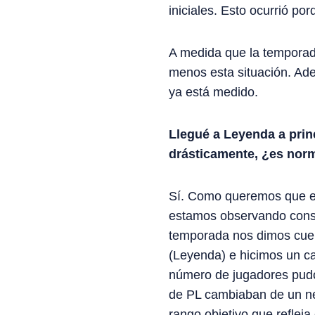
iniciales. Esto ocurrió po
A medida que la temporad
menos esta situación. Ad
ya está medido.
Llegué a Leyenda a princ
drásticamente, ¿es nor
Sí. Como queremos que el
estamos observando const
temporada nos dimos cuent
(Leyenda) e hicimos un ca
número de jugadores pudo
de PL cambiaban de un net
rango objetivo que refleja