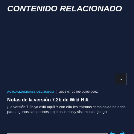
CONTENIDO RELACIONADO
ACTUALIZACIONES DEL JUEGO
2026-07-29T09:00:00.000Z
ACT
Notas de la versión 7.2b de Wild Rift
Not
¡La versión 7.2b ya está aquí! Y con ella les traemos cambios de balance
¡La 
para algunos campeones, objetos, runas y sistemas de juego.
para
sel
darl