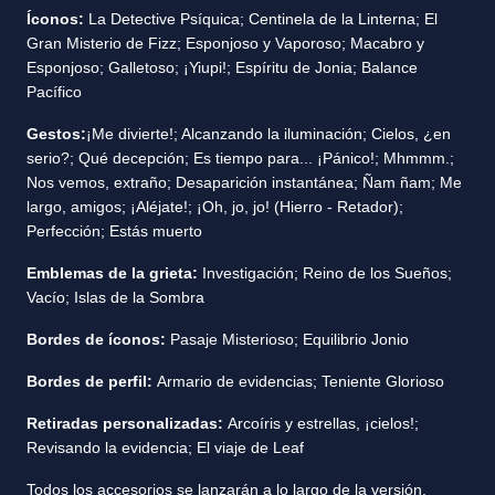
Íconos:
La Detective Psíquica; Centinela de la Linterna; El
Gran Misterio de Fizz; Esponjoso y Vaporoso; Macabro y
Esponjoso; Galletoso; ¡Yiupi!; Espíritu de Jonia; Balance
Pacífico
Gestos:
¡Me divierte!; Alcanzando la iluminación; Cielos, ¿en
serio?; Qué decepción; Es tiempo para... ¡Pánico!; Mhmmm.;
Nos vemos, extraño; Desaparición instantánea; Ñam ñam; Me
largo, amigos; ¡Aléjate!; ¡Oh, jo, jo! (Hierro - Retador);
Perfección; Estás muerto
Emblemas de la grieta:
Investigación; Reino de los Sueños;
Vacío; Islas de la Sombra
Bordes de íconos:
Pasaje Misterioso; Equilibrio Jonio
Bordes de perfil:
Armario de evidencias; Teniente Glorioso
Retiradas personalizadas:
Arcoíris y estrellas, ¡cielos!;
Revisando la evidencia; El viaje de Leaf
Todos los accesorios se lanzarán a lo largo de la versión.