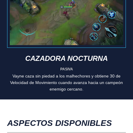
CAZADORA NOCTURNA
PASIVA
Vayne caza sin piedad a los malhechores y obtiene 30 de
Velocidad de Movimiento cuando avanza hacia un campeón
enemigo cercano.
ASPECTOS DISPONIBLES