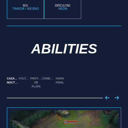
ROL
DIFICULTAD
TIRADOR / ASESINO
MEDIA
ABILITIES
CAZADORA
VOLTERETA
PROYECTILES
CONDENA
HORA
NOCTURNA
DE
FINAL
PLATA