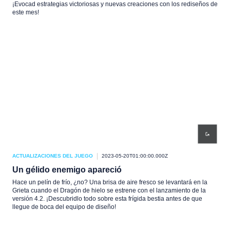
¡Evocad estrategias victoriosas y nuevas creaciones con los rediseños de
este mes!
ACTUALIZACIONES DEL JUEGO
2023-05-20T01:00:00.000Z
Un gélido enemigo apareció
Hace un pelín de frío, ¿no? Una brisa de aire fresco se levantará en la
Grieta cuando el Dragón de hielo se estrene con el lanzamiento de la
versión 4.2. ¡Descubridlo todo sobre esta frígida bestia antes de que
llegue de boca del equipo de diseño!