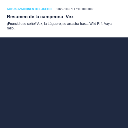
ACTUALIZACIONES DEL JUEGO
2022-10-27T17:00:00.000Z
Resumen de la campeona: Vex
¡Fruncid ese ceño! Vex, la Lúgubre, se arrastra hasta Wild Rift. Vaya
rollo...