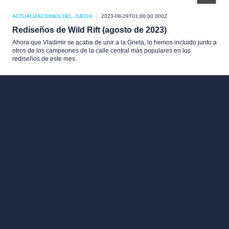
ACTUALIZACIONES DEL JUEGO
2023-08-29T01:00:00.000Z
Rediseños de Wild Rift (agosto de 2023)
Ahora que Vladimir se acaba de unir a la Grieta, lo hemos incluido junto a
otros de los campeones de la calle central más populares en los
rediseños de este mes.