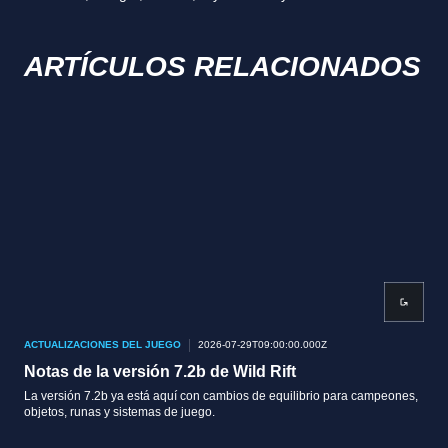
ARTÍCULOS RELACIONADOS
ACTUALIZACIONES DEL JUEGO
2026-07-29T09:00:00.000Z
ACT
Notas de la versión 7.2b de Wild Rift
Not
La versión 7.2b ya está aquí con cambios de equilibrio para campeones,
La v
objetos, runas y sistemas de juego.
obje
supe