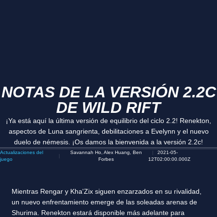
NOTAS DE LA VERSIÓN 2.2C
DE WILD RIFT
¡Ya está aquí la última versión de equilibrio del ciclo 2.2! Renekton,
aspectos de Luna sangrienta, debilitaciones a Evelynn y el nuevo
duelo de némesis. ¡Os damos la bienvenida a la versión 2.2c!
Actualizaciones del
Savannah Ho, Alex Huang, Ben
2021-05-
juego
Forbes
12T02:00:00.000Z
Mientras Rengar y Kha'Zix siguen enzarzados en su rivalidad,
un nuevo enfrentamiento emerge de las soleadas arenas de
Shurima. Renekton estará disponible más adelante para