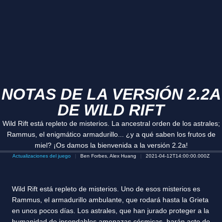
NOTAS DE LA VERSIÓN 2.2A
DE WILD RIFT
Wild Rift está repleto de misterios. La ancestral orden de los astrales;
Rammus, el enigmático armadurillo... ¿y a qué saben los frutos de
miel? ¡Os damos la bienvenida a la versión 2.2a!
Actualizaciones del juego
Ben Forbes, Alex Huang
2021-04-12T14:00:00.000Z
Wild Rift está repleto de misterios. Uno de esos misterios es
Rammus, el armadurillo ambulante, que rodará hasta la Grieta
en unos pocos días. Los astrales, que han jurado proteger a la
humanidad de insondables amenazas cósmicas, harán acto de