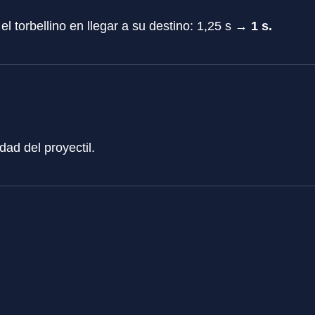
l torbellino en llegar a su destino: 1,25 s →
1 s.
ad del proyectil.