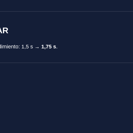
AR
dimiento: 1,5 s →
1,75 s
.