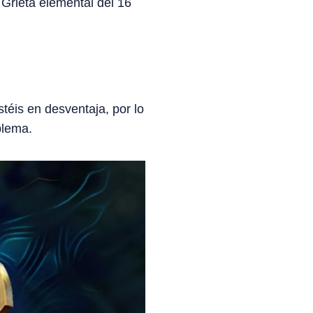
 Grieta elemental del 16
téis en desventaja, por lo
blema.