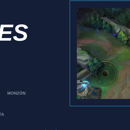
IES
MONZÓN
TA