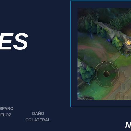
IES
ISPARO
DAÑO
VELOZ
COLATERAL
N