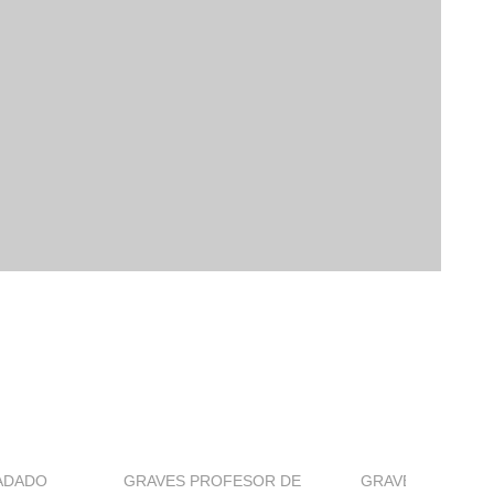
ADADO
GRAVES PROFESOR DE
GRAVES YELMO 