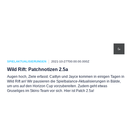
SPIELAKTUALISIERUNGEN
2021-10-27T00:00:00.000Z
Wild Rift: Patchnotizen 2.5a
Augen hoch, Ziele erfasst. Caitlyn und Jayce kommen in einigen Tagen in
Wild Rift an! Wir pausieren die Spielbalance-Aktualisierungen in Bälde,
um uns auf den Horizon Cup vorzubereiten. Zudem geht etwas
Gruseliges im Skins-Team vor sich. Hier ist Patch 2.5a!