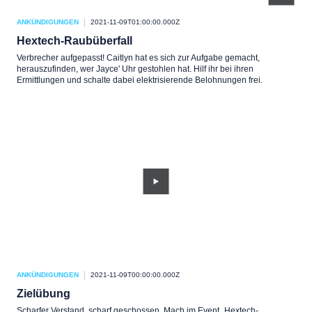
ANKÜNDIGUNGEN
2021-11-09T01:00:00.000Z
Hextech-Raubüberfall
Verbrecher aufgepasst! Caitlyn hat es sich zur Aufgabe gemacht,
herauszufinden, wer Jayce' Uhr gestohlen hat. Hilf ihr bei ihren
Ermittlungen und schalte dabei elektrisierende Belohnungen frei.
ANKÜNDIGUNGEN
2021-11-09T00:00:00.000Z
Zielübung
Scharfer Verstand, scharf geschossen. Mach im Event „Hextech-