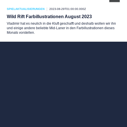
SPIELAKTUALISIERUNGEN
2023-08-29T01:00:00.000Z
Wild Rift Farbillustrationen August 2023
Vladimir hat es neulich in die Kluft geschafft und deshalb wollen wir ihn
und einige andere beliebte Mid-Laner in den Farbillustrationen dieses
Monats vorstellen.