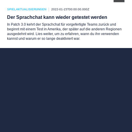
SPIELAKTUALISIERUNGEN
2022-01-15T00:00:00.000Z
Der Sprachchat kann wieder getestet werden
In Patch 3.0 kehrt der Sprachchat für vorgefertigte Teams zurück und
beginnt mit einem Test in Amerika, der später auf die anderen Regionen
ausgedehnt wird. Lies weiter, um zu erfahren, wann du ihn verwenden
kannst und warum er so lange deaktiviert war.