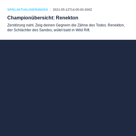
SPIELAKTUALISIERUNGEN
2021-05-12T14:00:00.000Z
Championübersicht: Renekton
Zerstörung naht. Zeig deinen Gegnern die Zähne des Todes. Renekton,
der Schlächter des Sandes, wütet bald in Wild Rift.