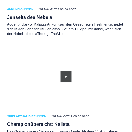
ANKÜNDIGUNGEN
2024-04-11T02:00:00.000Z
Jenseits des Nebels
Augenblicke vor Kalistas Ankunft auf den Gesegneten Inseln entscheidet
sich in den Schatten ihr Schicksal. Sei am 11. April mit dabei, wenn sich
der Nebel lichtet. #ThroughTheMist
SPIELAKTUALISIERUNGEN
2024-04-08T17:00:00.000Z
Championübersicht: Kalista
Das Grauen dieses Geists kennt keine Gnade. Ab dem 11. April startet