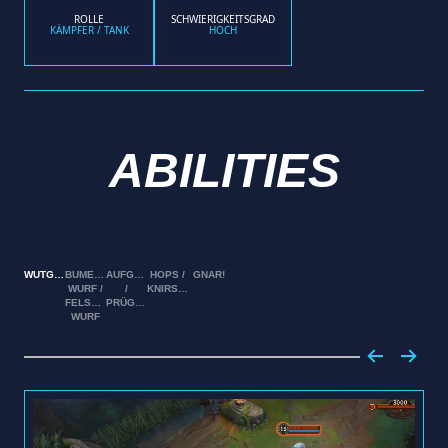
ROLLE
SCHWIERIGKEITSGRAD
KÄMPFER / TANK
HOCH
ABILITIES
WUTGEN
BUMERANG-
AUFGEDREHT
HOPS /
GNAR!
WURF /
/
KNIRSCH
FELSBLOCK-
PRÜGEL
WURF